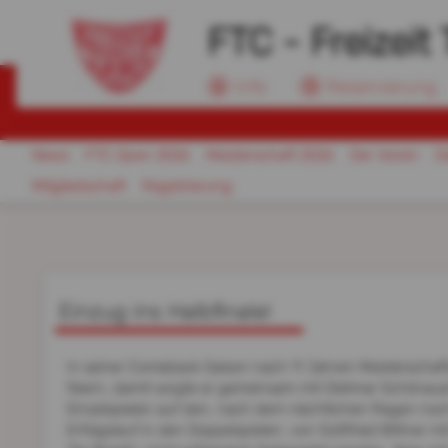
FTC - Freizeit 
Info
Reservierung
News
FTC Open 2026
Meisterschaft 2026
Der Verein
D
Mitgliedschaft
Registrierung
Einzug ins Halbfinale!
In seiner Comeback-Saison nach 11 Jahren Meisterschaf
feiern, damit sorgte er gemeinsam mit Dietmar Schönau
Einzelspielen auf den, nach dem nächtlichen Regen noch 
Erfolgslauf in den Doppelspielen, von Gottfried Bittner