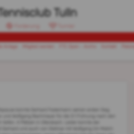
Tennisclub Tulln
Forderung
Turnier
ie Anlage
Mitglied werden
FTC Open - Archiv
Kontakt
Platzr
tspause konnte Gerhard Federmann seinen ersten Sieg
er und Wolfgang Bachmayer für die 3:1 Führung nach den
tiefen, 4 Plätzen in Ollersbach. Leider konnte der
 mit Gerhard und auch von Dietmar mit Wolfgang (im Match