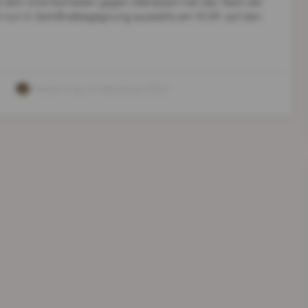
 mit dem Unentschieden gegen Ollersbach hat das Team der
fft nun in Semifinalbegegnung auswärts am 14.09. auf den
Herbert Figl
, 01. September 2025