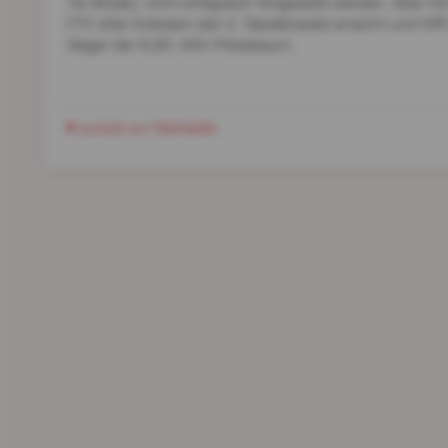
Tie-Break), nicht erfolgreich fortgesetzt werden. Aber
FTC 60er trotzdem den 2. Tabellenplatz erreicht und tri
Sieger der KLB1, ASV-Pressbaum.
zurück zur Startseite