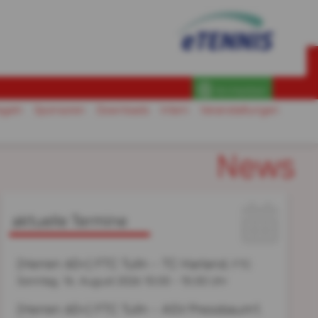
Anmelden
egeln
Sponsoren
Downloads
Intern
Veranstaltungen
News
aktuelle Termine
(Herren 60+) FTC Tulln - TC Harland
, FTC
Sonntag, 16. August 2026
10:00 - 15:00 Uhr
(Herren 60+) FTC Tulln - ASV Pressbaum1
,